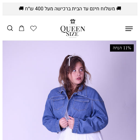
🚚 משלוח חינם עד הבית ברכישה מעל 400 ש״ח 🚚
דלג לתוכן
הרשימה
עֲגָלָה
שלי
דלג לפרטי
11% הנחה
המוצר