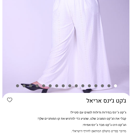
d wishlist
ג׳קט ג׳ינס אריאל
ג׳קט ג׳ינס במידות גדולות לנשים עם סטייל!
קבלי את הג׳קט המגניב שלנו, שהגיע כדי להדגיש את קו המותניים שלך!
הג׳קט הינו ג׳קט מבד ג׳ינס אמיתי.
מדובר בפריט מושלם המותאם לחורף הישראלי.