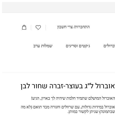
הרשימה
התחברות
/
צרי חשבון
עֲגָלָה
שלי
ברולים
ג׳קטים וסריגים
שמלות ערב
אוברול ל״ג בעוצר-זברה שחור לבן
האוברול המושלם שתמיד חלמת שיהיה לך בארון, הגיע!
אוברול במידות גדולות, עם שרוולים וחגורה מבד תואם (לא מה
שבתמונה) שניתן לקשור במותן.