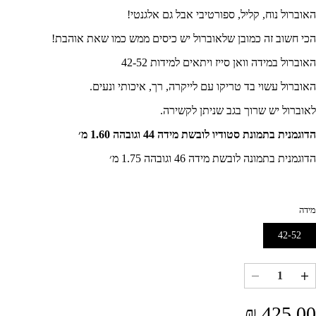
האוברול נוח, קליל, ספורטיבי אבל גם אלגנטי!
הכי חשוב זה כמובן שלאוברול יש כיסים ממש כמו שאת אוהבת!
האוברול במידה וואן סייז ויתאים למידות 42-52
האוברול עשוי בד טריקו עם לייקרה, רך, איכותי ונעים.
לאוברול יש שרוך בגב שניתן לקשירה.
הדוגמנית בתמונת סטודיו לובשת מידה 44 וגובהה 1.60 מ׳
הדוגמנית בתמונה לובשת מידה 46 וגובהה 1.75 מ׳
מידה
42-52
הגרסה
אזלה
או
לא
הגדל
הקטנת
זמינה
כמות
כמות
מחיר
425.00 ₪