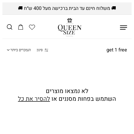
🚚 משלוח חינם עד הבית ברכישה מעל 400 ש״ח 🚚
דלג לתוכן
הרשימה
עֲגָלָה
שלי
א
get 1 free
סינון
מיין
הנמכרים ביותר
ו
לפי:s
ס
ף
:
לא נמצאו מוצרים
השתמש בפחות מסננים או
להסיר את כל