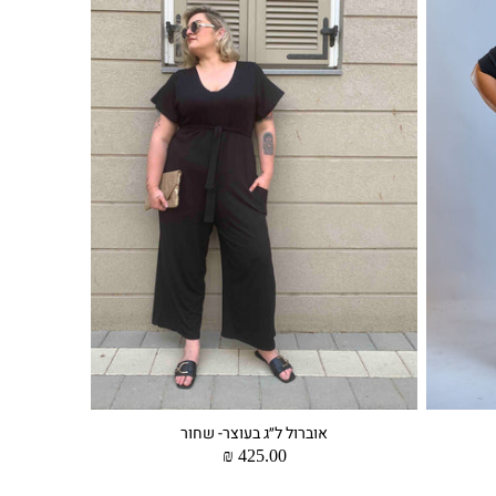
אוברול ל״ג בעוצר- שחור
מחיר
425.00 ₪
רגיל