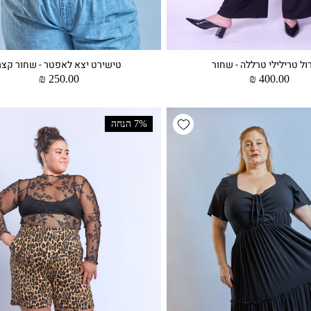
ול טרילילי טרללה - שחור
טישירט יצא לאפטר - שחור קצר
מחיר
400.00 ₪
מחיר
250.00 ₪
רגיל
רגיל
Add wishlist
7% הנחה