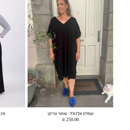
שמלת אלכוג׳ל - שחור טריקו
מכנ
מחיר
250.00 ₪
רגיל