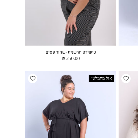
טישירט חרשנית -שחור פסים
מחיר
250.00 ₪
רגיל
Add wishlist
Add wishlist
אזל מהמלאי