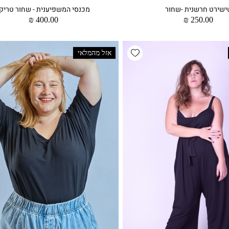
ישירט חרשנית -שחור
מכנסי המשפיענית - שחור טריק
מחיר
250.00 ₪
מחיר
400.00 ₪
רגיל
רגיל
Add wishlist
אזל מהמלאי