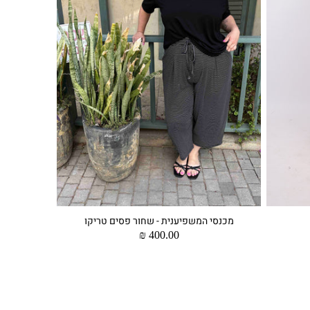
מכנסי המשפיענית - שחור פסים טריקו
מחיר
400.00 ₪
רגיל