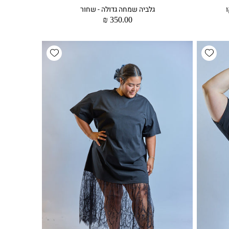
ו
גלביה שמחה גדולה - שחור
מחיר
350.00 ₪
רגיל
Add wishlist
Add wishlist