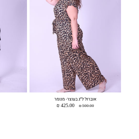
אוברול ל״ג בעוצר- מנומר
מחיר
מחיר
425.00 ₪
500.00 ₪
רגיל
מבצע