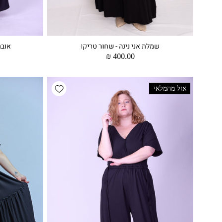
שמלת אני נינה - שחור טריקו
אובר
מחיר
400.00 ₪
רגיל
Add wishlist
אזל מהמלאי