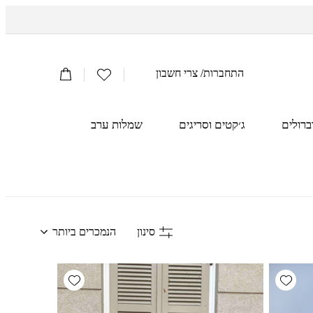
הרשימה
התחברות
/
צרי חשבון
עֲגָלָה
שלי
ברולים
ג׳קטים וסריגים
שמלות ערב
מיין
סינון
הנמכרים ביותר
לפי:s
Add wishlist
Add wishlist