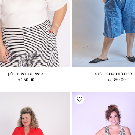
סי ברמודה גרובי - ג׳ינס
טישירט חרשנית -לבן
מחיר
350.00 ₪
מחיר
250.00 ₪
רגיל
רגיל
Add wishlist