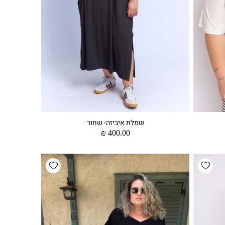
שמלת איביזה- שחור
מחיר
400.00 ₪
רגיל
Add wishlist
Add wishlist