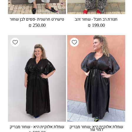
חגורת רב חובל - שחור זהב
טישירט חרשנית -פסים לבן שחור
מחיר
199.00 ₪
מחיר
250.00 ₪
רגיל
רגיל
wishlist
Add wishlist
שמלת אלוקית היא -שחור מבריק
שמלת אלוקית היא - שחור מבריק
דמוי עור