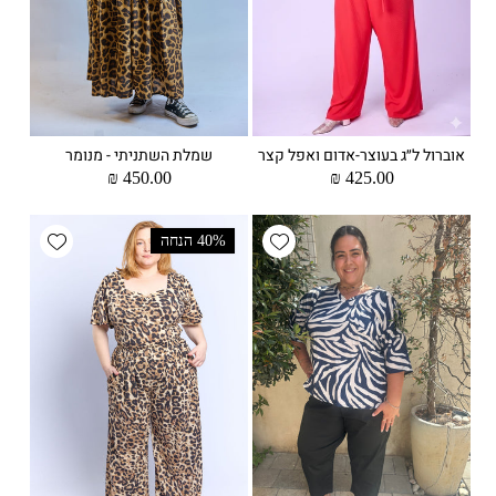
אוברול ל״ג בעוצר-אדום ואפל קצר
שמלת השתניתי - מנומר
מחיר
425.00 ₪
מחיר
450.00 ₪
רגיל
רגיל
wishlist
Add wishlist
40% הנחה