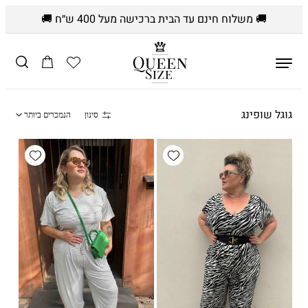
🚚 משלוח חינם עד הבית ברכישה מעל 400 ש״ח 🚚
דלג לתוכן
הרשימה
עֲגָלָה
שלי
א
גוגל שופינג
סינון
מיין
הנמכרים ביותר
ו
לפי:s
ס
wishlist
Add wishlist
ף
: